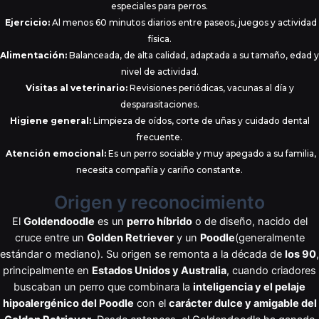
especiales para perros.
Ejercicio:
Al menos 60 minutos diarios entre paseos, juegos y actividad
física.
Alimentación:
Balanceada, de alta calidad, adaptada a su tamaño, edad y
nivel de actividad.
Visitas al veterinario:
Revisiones periódicas, vacunas al día y
desparasitaciones.
Higiene general:
Limpieza de oídos, corte de uñas y cuidado dental
frecuente.
Atención emocional:
Es un perro sociable y muy apegado a su familia,
necesita compañía y cariño constante.
Origen y reconocimiento
El
Goldendoodle
es un
perro híbrido
o de diseño, nacido del
cruce entre un
Golden Retriever
y un
Poodle
(generalmente
estándar o mediano). Su origen se remonta a la década de
los 90
,
principalmente en
Estados Unidos y Australia
, cuando criadores
buscaban un perro que combinara la
inteligencia y el pelaje
hipoalergénico del Poodle
con el
carácter dulce y amigable del