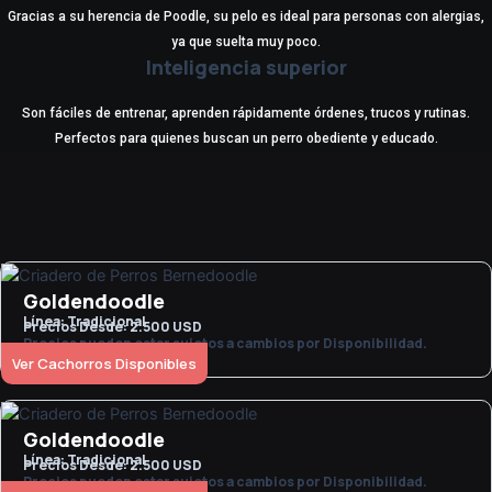
Gracias a su herencia de Poodle, su pelo es ideal para personas con alergias,
ya que suelta muy poco.
Inteligencia superior
Son fáciles de entrenar, aprenden rápidamente órdenes, trucos y rutinas.
Perfectos para quienes buscan un perro obediente y educado.
Goldendoodle
Línea: Tradicional
Precios Desde: 2.500 USD
Precios pueden estar sujetos a cambios por Disponibilidad.
Ver Cachorros Disponibles
Goldendoodle
Línea: Tradicional
Precios Desde: 2.500 USD
Precios pueden estar sujetos a cambios por Disponibilidad.