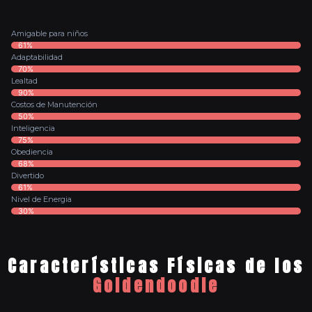
Amigable para niños
61%
Adaptabilidad
70%
Lealtad
90%
Costos de Manutención
50%
Inteligencia
75%
Obediencia
68%
Divertido
61%
Nivel de Energia
30%
Características Físicas de los
Goldendoodle