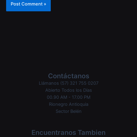
Contáctanos
Llámanos (57) 321 755 0207
Abierto Todos los Días
00.90 AM - 17.00 PM
Rionegro Antioquia
Sector Belén
Encuentranos Tambien